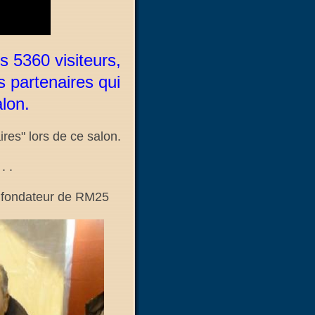
s 5360 visiteurs,
s partenaires qui
alon.
es" lors de ce salon.
. .
t fondateur de RM25