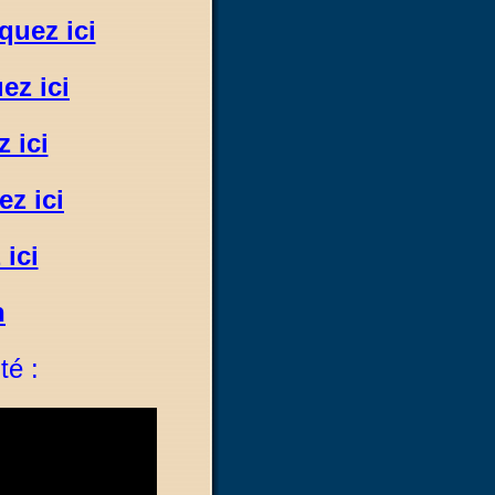
iquez ici
ez ici
z ici
ez ici
 ici
n
é :