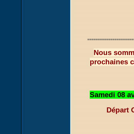
======================
Nous somme
prochaines c
Samedi 08 avr
Départ 