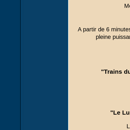
Me
A partir de 6 minut
pleine puiss
"Trains d
"Le L
L