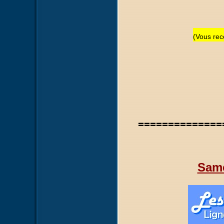
(Vous rece
==============
Same