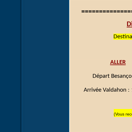
==============
D
Destina
ALLER
Départ Besanç
Arrivée Vald
(Vous rece