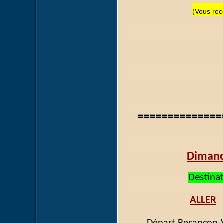
(Vous rece
==============
Dimanc
Destina
ALLER