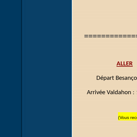
============
ALLER
Départ Besan
Arrivée Vald
(Vous rece