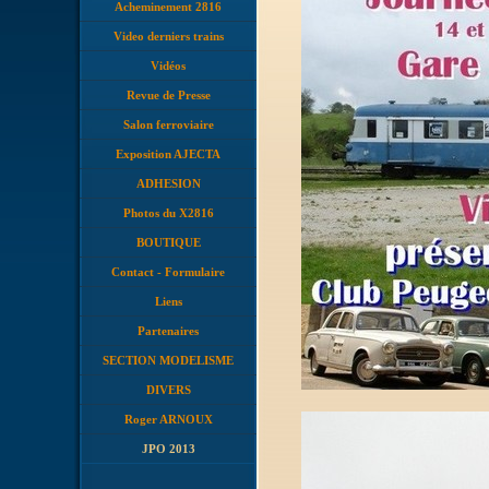
Acheminement 2816
Video derniers trains
Vidéos
Revue de Presse
Salon ferroviaire
Exposition AJECTA
ADHESION
Photos du X2816
BOUTIQUE
Contact - Formulaire
Liens
Partenaires
SECTION MODELISME
DIVERS
Roger ARNOUX
JPO 2013