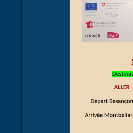
Destina
ALLER
Départ Besanço
Arrivée Montbé