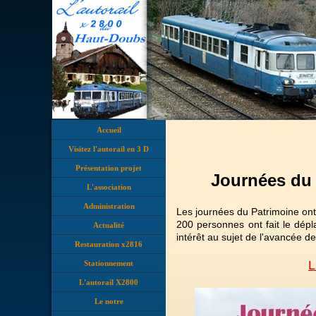
Accueil
Visitez l'autorail en 3 D
Présentation projet
Journées du 
L'association
Administration
Les journées du Patrimoine ont 
200 personnes ont fait le dépla
Actualité
intérêt au sujet de l'avancée de
Restauration x2816
L
Stationnement
L'autorail X2800
Le notre