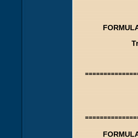
FORMULA
T
==============
==============
FORMULA