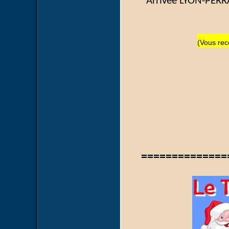
Arrivée LYON-PE
(Vous rece
==============